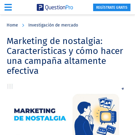
REGÍSTRATE GRATIS
Skip
Skip
Skip
to
to
to
Home
Investigación de mercado
main
primary
footer
content
sidebar
Marketing de nostalgia:
Características y cómo hacer
una campaña altamente
efectiva