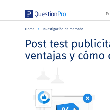
Pr
Skip
Skip
Skip
to
to
to
Home
Investigación de mercado
main
primary
footer
content
sidebar
Post test publicit
ventajas y cómo 