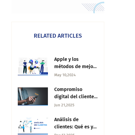
RELATED ARTICLES
Apple y los
métodos de mejora
continua, el Kaizen
May 10,2024
y el PHVA
Compromiso
digital del cliente:
Qué es y cómo
Jun 21,2025
lograrlo
Análisis de
clientes: Qué es y
cómo realizarlo