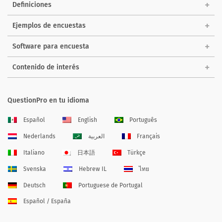
Definiciones
Ejemplos de encuestas
Software para encuesta
Contenido de interés
QuestionPro en tu idioma
Español
English
Português
Nederlands
العربية
Français
Italiano
日本語
Türkçe
Svenska
Hebrew IL
ไทย
Deutsch
Portuguese de Portugal
Español / España