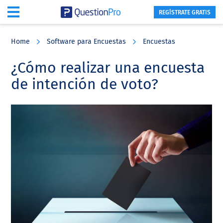
REGÍSTRATE GRATIS
Skip
Skip
Skip
to
to
to
Home
Software para Encuestas
Encuestas
main
primary
footer
content
sidebar
¿Cómo realizar una encuesta
de intención de voto?