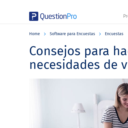
Pr
Skip
Skip
Skip
to
to
to
Home
Software para Encuestas
Encuestas
main
primary
footer
content
sidebar
Consejos para ha
necesidades de v