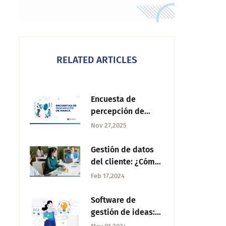
RELATED ARTICLES
Encuesta de
percepción de
marca: Cómo
Nov 27,2025
realizarla
Gestión de datos
del cliente: ¿Cómo
realizarla?
Feb 17,2024
Software de
gestión de ideas:
Qué es, usos y