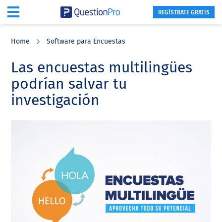
REGÍSTRATE GRATIS
Skip
Skip
Skip
to
to
to
Home
Software para Encuestas
main
primary
footer
content
sidebar
Las encuestas multilingües
podrían salvar tu
investigación