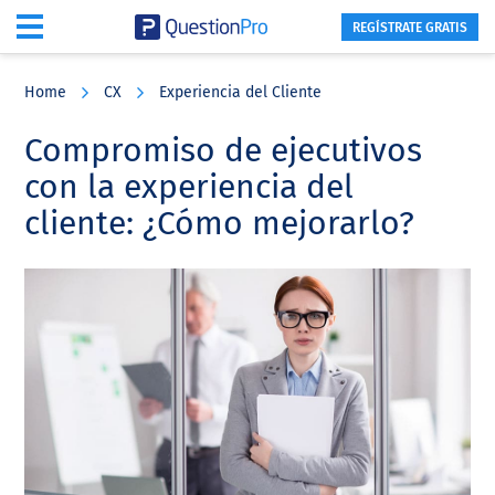
REGÍSTRATE GRATIS
Skip
Skip
Skip
to
to
to
Home
CX
Experiencia del Cliente
main
primary
footer
content
sidebar
Compromiso de ejecutivos
con la experiencia del
cliente: ¿Cómo mejorarlo?