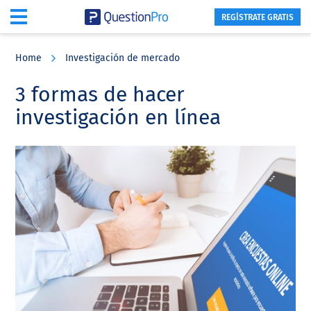
REGÍSTRATE GRATIS
Skip
Skip
Skip
to
to
to
Home
Investigación de mercado
main
primary
footer
content
sidebar
3 formas de hacer
investigación en línea