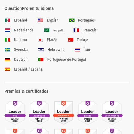
QuestionPro en tu idioma
Español
English
Português
Nederlands
العربية
Français
Italiano
日本語
Türkçe
Svenska
Hebrew IL
ไทย
Deutsch
Portuguese de Portugal
Español / España
Premios & certificados