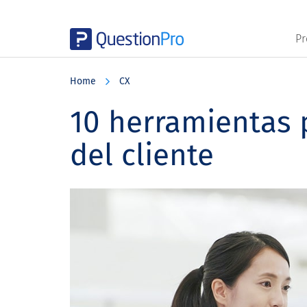
Pr
Skip
Skip
Skip
to
to
to
Home
CX
main
primary
footer
content
sidebar
10 herramientas 
del cliente