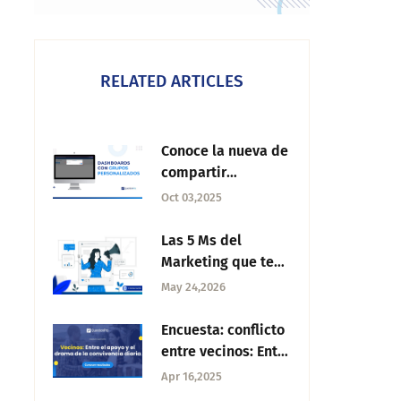
RELATED ARTICLES
Conoce la nueva de
compartir
dashboards con
Oct 03,2025
grupos
personalizados con
Las 5 Ms del
QuestionPro
Marketing que te
Employee
harán la vida más
May 24,2026
Experience
fácil
Encuesta: conflicto
entre vecinos: Entre
el apoyo y drama
Apr 16,2025
de la convivencia