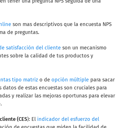
len tener una pregunta NPS seguida de una
nline
son mas descriptivos que la encuesta NPS
ama de preguntas.
e satisfacción del cliente
son un mecanismo
ntes sobre la calidad de tus productos y
ntas tipo matriz
o de
opción múltiple
para sacar
s datos de estas encuestas son cruciales para
das y realizar las mejoras oportunas para elevar
e.
cliente (CES
): El
indicador del esfuerzo del
zación de encuestas que miden la facilidad de