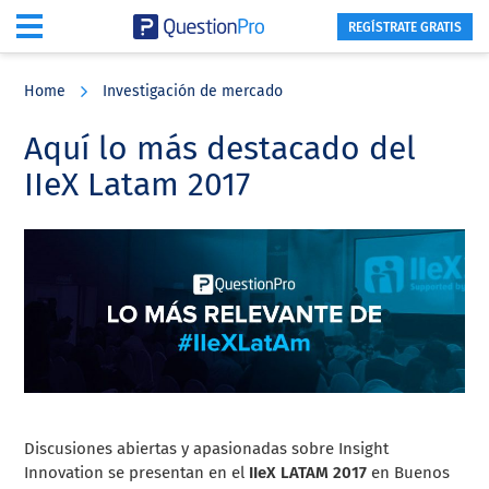
REGÍSTRATE GRATIS
Skip
Skip
Skip
to
to
to
Home
Investigación de mercado
main
primary
footer
content
sidebar
Aquí lo más destacado del
IIeX Latam 2017
Discusiones abiertas y apasionadas sobre Insight
Innovation se presentan en el
IIeX LATAM 2017
en Buenos