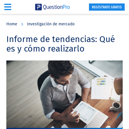
REGÍSTRATE GRATIS
Skip
Skip
Skip
to
to
to
Home
Investigación de mercado
main
primary
footer
content
sidebar
Informe de tendencias: Qué
es y cómo realizarlo