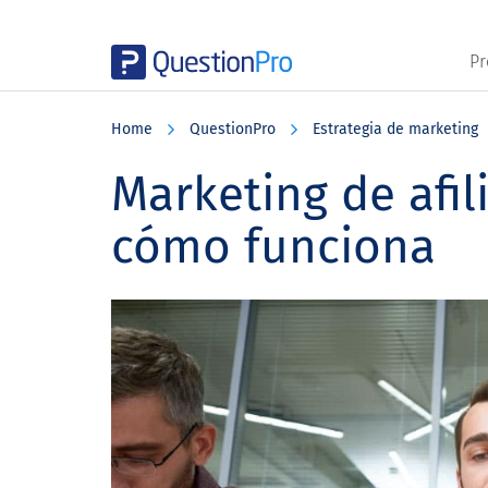
Pr
Skip
Skip
Skip
to
to
to
Home
QuestionPro
Estrategia de marketing
main
primary
footer
content
sidebar
Marketing de afil
cómo funciona