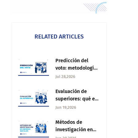
RELATED ARTICLES
Predicción del
voto: metodología,
herramientas y
Jul 28,2026
precisión electoral
Evaluación de
superiores: qué es,
cómo aplicarla y
Jun 19,2026
por qué importa
Métodos de
investigación en
ciencias sociales: