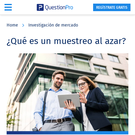
REGÍSTRATE GRATIS
Skip
Skip
Skip
to
to
to
Home
Investigación de mercado
main
primary
footer
content
sidebar
¿Qué es un muestreo al azar?