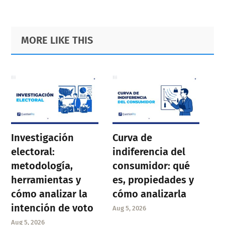
Primary
Footer
MORE LIKE THIS
Sidebar
Investigación
Curva de
electoral:
indiferencia del
metodología,
consumidor: qué
herramientas y
es, propiedades y
cómo analizar la
cómo analizarla
intención de voto
Aug 5, 2026
Aug 5, 2026