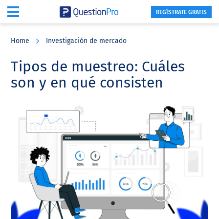
REGÍSTRATE GRATIS
Skip
Skip
Skip
to
to
to
Home
Investigación de mercado
main
primary
footer
content
sidebar
Tipos de muestreo: Cuáles
son y en qué consisten