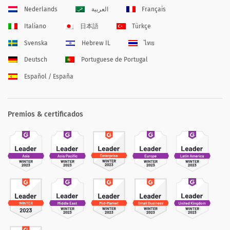
Nederlands
العربية
Français
Italiano
日本語
Türkçe
Svenska
Hebrew IL
ไทย
Deutsch
Portuguese de Portugal
Español / España
Premios & certificados