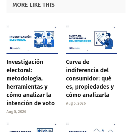
Primary
Footer
MORE LIKE THIS
Sidebar
Investigación
Curva de
electoral:
indiferencia del
metodología,
consumidor: qué
herramientas y
es, propiedades y
cómo analizar la
cómo analizarla
intención de voto
Aug 5, 2026
Aug 5, 2026