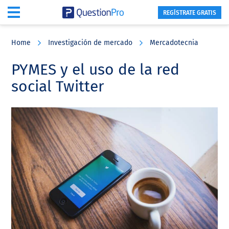
REGÍSTRATE GRATIS
Skip
Skip
Skip
to
to
to
Home
Investigación de mercado
Mercadotecnia
main
primary
footer
content
sidebar
PYMES y el uso de la red
social Twitter