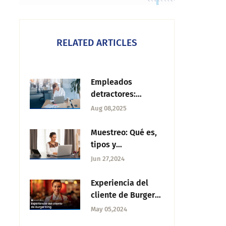
RELATED ARTICLES
Empleados
detractores:
Características y
Aug 08,2025
cómo evitarlos
Muestreo: Qué es,
tipos y
características
Jun 27,2024
Experiencia del
cliente de Burger
King: Entendiendo
May 05,2024
su journey