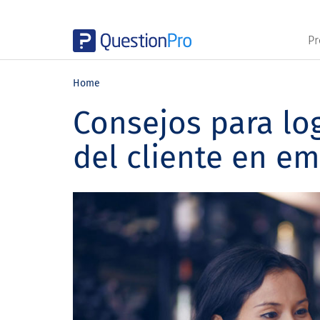
Pr
Skip
Skip
Skip
to
to
to
Home
main
primary
footer
Consejos para log
content
sidebar
del cliente en e