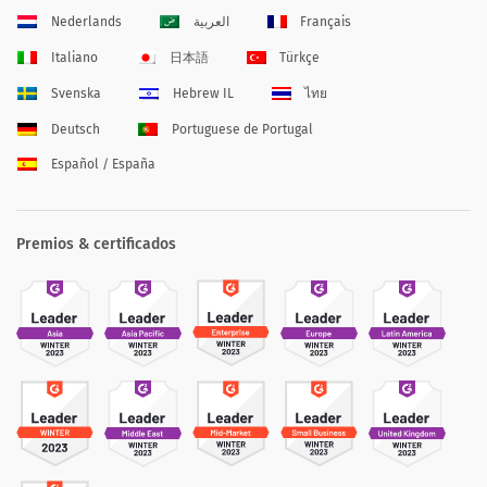
Nederlands
العربية
Français
Italiano
日本語
Türkçe
Svenska
Hebrew IL
ไทย
Deutsch
Portuguese de Portugal
Español / España
Premios & certificados