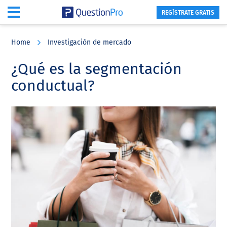
REGÍSTRATE GRATIS
Skip
Skip
Skip
to
to
to
Home
Investigación de mercado
main
primary
footer
content
sidebar
¿Qué es la segmentación
conductual?