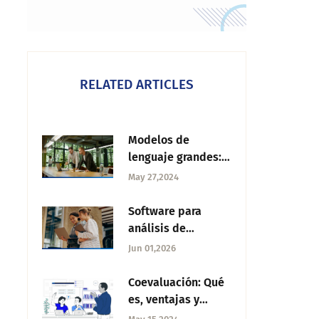
RELATED ARTICLES
Modelos de
lenguaje grandes:
Qué son, tipos y
May 27,2024
aplicaciones
Software para
análisis de
sentimiento:
Jun 01,2026
Conoce las mejores
alternativas
Coevaluación: Qué
es, ventajas y
pasos para