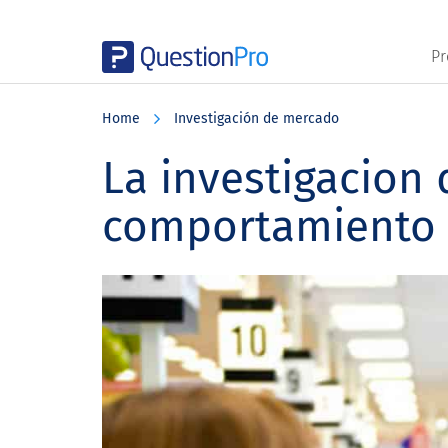
Pr
Skip
Skip
Skip
to
to
to
Home
Investigación de mercado
main
primary
footer
content
sidebar
La investigacion
comportamiento 