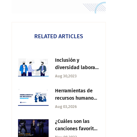
RELATED ARTICLES
Inclusión y
diversidad laboral:
Qué es y por qué es
Aug 30,2023
importante
Herramientas de
recursos humanos:
tipos, funciones y
Aug 03,2026
cómo elegir la
plataforma ideal
¿Cuáles son las
canciones favoritas
de Luis Miguel?