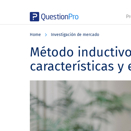
Pr
Skip
Skip
Skip
to
to
to
Home
Investigación de mercado
main
primary
footer
content
sidebar
Método inductivo
características y