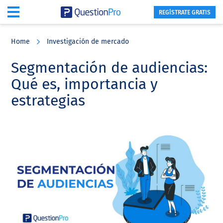
REGÍSTRATE GRATIS
Skip
Skip
Skip
to
to
to
Home
Investigación de mercado
main
primary
footer
content
sidebar
Segmentación de audiencias:
Qué es, importancia y
estrategias