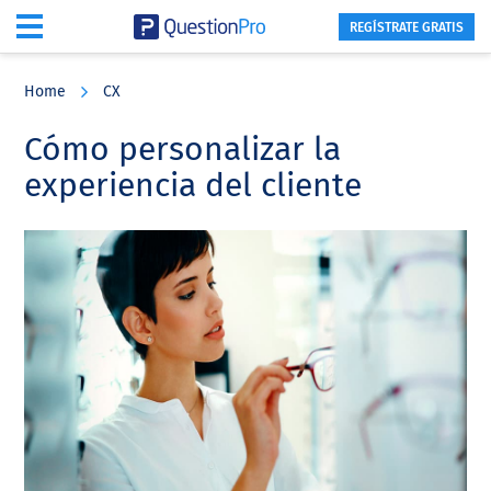
REGÍSTRATE GRATIS
Skip
Skip
Skip
to
to
to
Home
CX
main
primary
footer
content
sidebar
Cómo personalizar la
experiencia del cliente