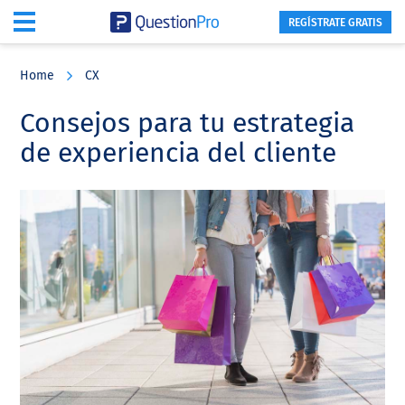
REGÍSTRATE GRATIS
Skip
Skip
Skip
to
to
to
Home
CX
main
primary
footer
content
sidebar
Consejos para tu estrategia
de experiencia del cliente