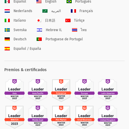
Español
English
Português
Nederlands
العربية
Français
Italiano
日本語
Türkçe
Svenska
Hebrew IL
ไทย
Deutsch
Portuguese de Portugal
Español / España
Premios & certificados