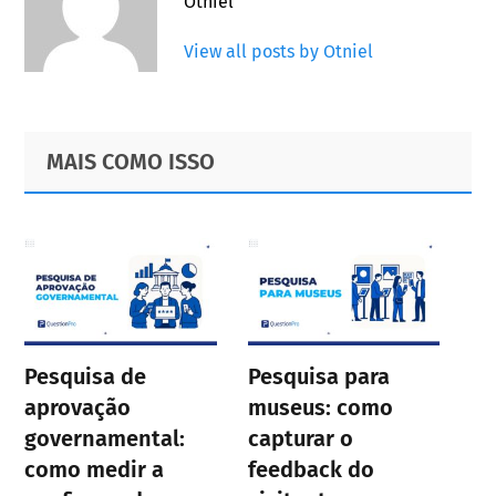
Otniel
View all posts by Otniel
Primary
Footer
MAIS COMO ISSO
Sidebar
Pesquisa de
Pesquisa para
aprovação
museus: como
governamental:
capturar o
como medir a
feedback do