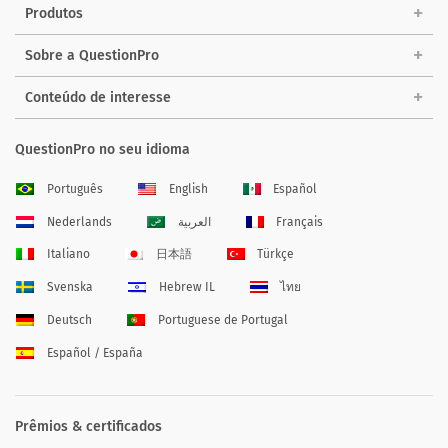
Produtos
Sobre a QuestionPro
Conteúdo de interesse
QuestionPro no seu idioma
Português
English
Español
Nederlands
العربية
Français
Italiano
日本語
Türkçe
Svenska
Hebrew IL
ไทย
Deutsch
Portuguese de Portugal
Español / España
Prêmios & certificados