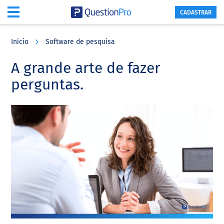
CADASTRAR
Skip
Skip
Skip
to
to
to
Início
Software de pesquisa
main
primary
footer
content
sidebar
A grande arte de fazer
perguntas.