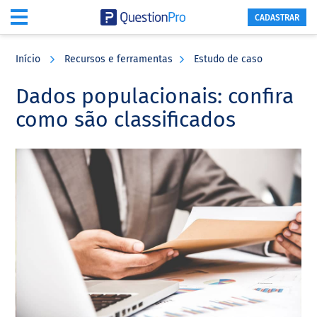
CADASTRAR
Skip
Skip
Skip
to
to
to
Início
Recursos e ferramentas
Estudo de caso
main
primary
footer
content
sidebar
Dados populacionais: confira
como são classificados