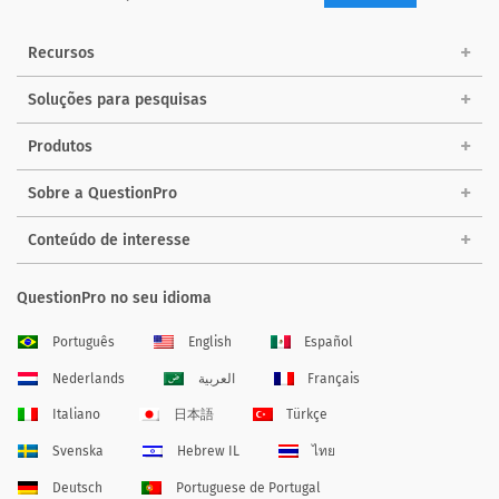
Recursos
Soluções para pesquisas
Produtos
Sobre a QuestionPro
Conteúdo de interesse
QuestionPro no seu idioma
Português
English
Español
Nederlands
العربية
Français
Italiano
日本語
Türkçe
Svenska
Hebrew IL
ไทย
Deutsch
Portuguese de Portugal