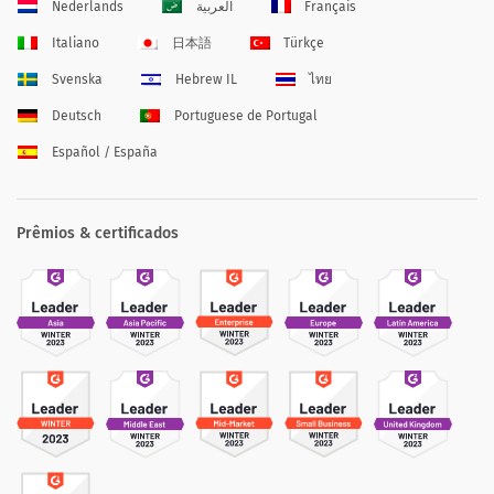
Nederlands
العربية
Français
Italiano
日本語
Türkçe
Svenska
Hebrew IL
ไทย
Deutsch
Portuguese de Portugal
Español / España
Prêmios & certificados