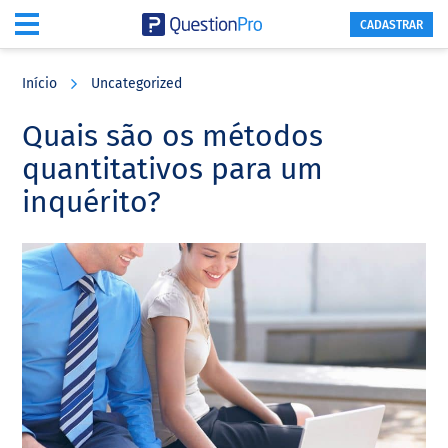
CADASTRAR
Skip
Skip
Skip
to
to
to
Início
Uncategorized
main
primary
footer
content
sidebar
Quais são os métodos
quantitativos para um
inquérito?