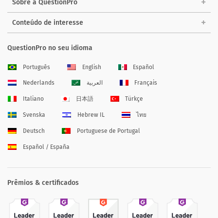
Sobre a QuestionPro
Conteúdo de interesse
QuestionPro no seu idioma
Português
English
Español
Nederlands
العربية
Français
Italiano
日本語
Türkçe
Svenska
Hebrew IL
ไทย
Deutsch
Portuguese de Portugal
Español / España
Prêmios & certificados