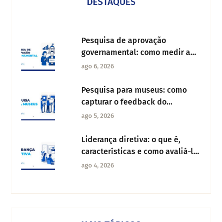
DESTAQUES
Pesquisa de aprovação
governamental: como medir a
confiança dos cidadãos
ago 6, 2026
Pesquisa para museus: como
capturar o feedback do
visitante e melhorar a
ago 5, 2026
experiência cultural
Liderança diretiva: o que é,
características e como avaliá-la
na sua organização
ago 4, 2026