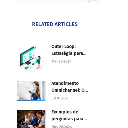
RELATED ARTICLES
Outer Loop:
Estratégia para
impulsionar a
Mar 28,2024
experiência do
cliente
Atendimento
Omnichannel: O
que é e como
Jul 01,2025
implementar
Exemplos de
perguntas para
uma feira de
Nov 26,2024