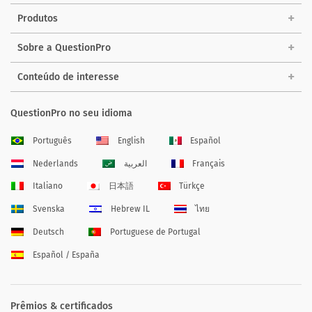
Produtos
Sobre a QuestionPro
Conteúdo de interesse
QuestionPro no seu idioma
Português
English
Español
Nederlands
العربية
Français
Italiano
日本語
Türkçe
Svenska
Hebrew IL
ไทย
Deutsch
Portuguese de Portugal
Español / España
Prêmios & certificados