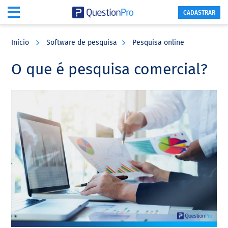
CADASTRAR
Skip
Skip
Skip
to
to
to
Início
Software de pesquisa
Pesquisa online
main
primary
footer
content
sidebar
O que é pesquisa comercial?