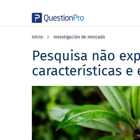
Skip
Skip
Skip
to
to
to
Início
Investigación de mercado
main
primary
footer
content
sidebar
Pesquisa não exp
características e