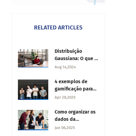
RELATED ARTICLES
Distribuição
Gaussiana: O que é
e qual a sua
Aug 14,2024
importância
4 exemplos de
gamificação para
empresas
Apr 28,2025
Como organizar os
dados da
pesquisa?
Jan 06,2025