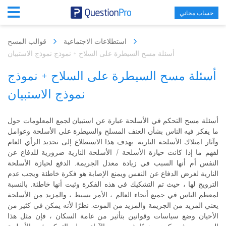
حساب مجاني
استطلاعات الاجتماعية
قوالب المسح
أسئلة مسح السيطرة على السلاح + نموذج نموذج الاستبيان
أسئلة مسح السيطرة على السلاح + نموذج
نموذج الاستبيان
أسئلة مسح التحكم في الأسلحة عبارة عن استبيان لجمع المعلومات حول
ما يفكر فيه الناس بشأن العنف المسلح والسيطرة على الأسلحة وعوامل
وآثار امتلاك الأسلحة النارية. يهدف هذا الاستطلاع إلى تحديد الرأي العام
لفهم ما إذا كانت حيازة الأسلحة / الأسلحة النارية ضرورية للدفاع عن
النفس أم أنها السبب في زيادة معدل الجريمة. الدفع لحيازة الأسلحة
النارية لغرض الدفاع عن النفس ويمنع الإصابة هو فكرة خاطئة ويجب عدم
الترويج لها ، حيث تم التشكيك في هذه الفكرة وثبت أنها خاطئة. بالنسبة
لمعظم الناس في جميع أنحاء العالم ، الأمر بسيط ، والمزيد من الأسلحة
يعني المزيد من الجريمة والمزيد من الموت. نظرًا لأنه يمكن في كثير من
الأحيان وضع سياسات وقوانين بتأثير من عامة السكان ، فإن مثل هذا