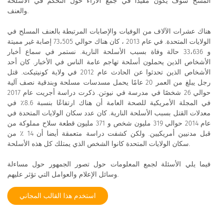
المسح سوف يكون مفيدًا في جمع الآراء حول التحكم في الأسلحة
والعنف.
هناك عشرات الآلاف من الوفيات والإصابات المرتبطة بالعنف المسلح في
الولايات المتحدة. في عام 2013 ، كان هناك حوالي 73،505 إصابة غير مميتة
و 33،636 حالة وفاة بسبب الأسلحة النارية. نستمر في سماع أخبار
الأشخاص الذين يحملون أسلحة تهاجم عامة الناس في الأخبار. كان أحد
الأشخاص الذين تحدثوا عن الحادث عام 2012 في ولاية كونيتيكت. قتل
رجل يبلغ من العمر 20 عامًا يحمل مسدسات مسلحة وبندقية نصف آلية
حوالي 26 شخصًا في مدرسة في نيوتن. ذكرت دراسة أجريت عام 2017
في المجلة الأمريكية للصحة العامة أن هناك ارتفاعًا بنسبة 8.6٪ في
معدلات القتل بسبب الأسلحة النارية. كان عدد سكان الولايات المتحدة في
عام 2014 حوالي 319 مليون شخص و 371 مليون قطعة سلاح مملوكة من
قبل مدنيين أمريكيين. ولكن كشفت دراسة متعمقة أيضا أن 14 ٪ من
سكان الولايات المتحدة كانوا الشخص الذي يمتلك كل هذه الأسلحة.
فيما يلي الأسئلة لجمع المعلومات حول تصور الجمهور حول مساءلة
وسائل الإعلام والعوامل التي تؤثر عليهم.
استخدم هذا القالب المجاني