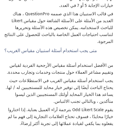
خيارات الإجابة 5 أو 7 في العدد.
في قالب الاستبيان هذا الذي صممه QuestionPro ، هناك
العديد من الأمثلة على الأسئلة الشائعة حول مقياس Likert
للباحث لاستخدامه. يمكن تخصيص هذه الأسئلة وتحريرها
لتناسب احتياجات العمل الخاصة بالباحث للحصول على النتائج
المرجوة.
متى يجب استخدام أسئلة استبيان مقياس الغريب؟
من الأفضل استخدام أسئلة مقياس الأرجحية الفردية لقياس
وتقييم مشاعر العملاء حول منتجات وخدمات وتجارب محددة.
يجب استخدام أسئلة مقياس الغريب في الاستطلاعات حيث
يحتاج الباحث أيضًا إلى توفير خيار محايد للمستجيبين له / لها.
يساعد هذا الخيار المحايد أولئك المستجيبين الذين ليسوا
متأكدين ، وبالتالي تجنب الالتباس.
يقوم Odd Likert Scale بترجمة آراء العميل بعناية. إذا اختاروا
خيارًا محايدًا ، فسوف تحتاج العلامات التجارية إلى فهم ما لم
يفعلوه بما يكفي لقيادة عملائها إلى تجربة أكثر إرضاءً.