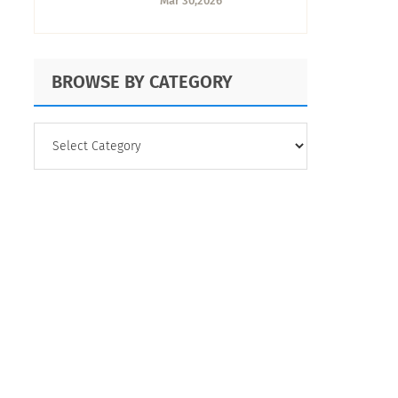
Mar 30,2026
un antojo que
acomoda el día
BROWSE BY CATEGORY
BROWSE
BY
CATEGORY