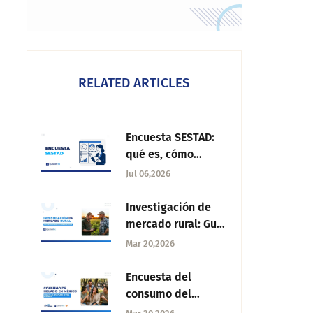
RELATED ARTICLES
Encuesta SESTAD:
qué es, cómo
funciona y cómo
Jul 06,2026
implementarla con
QuestionPro
Investigación de
mercado rural: Guía
y métodos
Mar 20,2026
efectivos
Encuesta del
consumo del
helado en México: