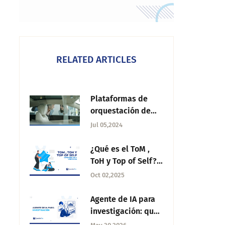
RELATED ARTICLES
Plataformas de
orquestación de
viajes del cliente:
Jul 05,2024
Las mejores
alternativas
¿Qué es el ToM ,
ToH y Top of Self?
Diferencias y
Oct 02,2025
ventajas
Agente de IA para
investigación: qué
es, cómo funciona y