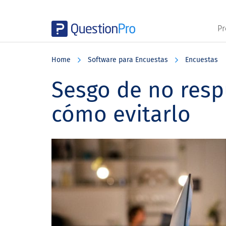
Pr
Skip
Skip
Skip
to
to
to
Home
Software para Encuestas
Encuestas
main
primary
footer
content
sidebar
Sesgo de no resp
cómo evitarlo