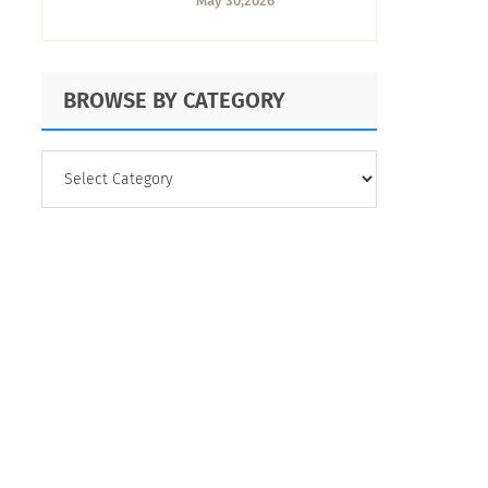
May 30,2026
qué deben saber
los equipos de
insights
BROWSE BY CATEGORY
BROWSE
BY
CATEGORY