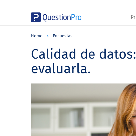
Pr
Skip
Skip
Skip
to
to
to
Home
Encuestas
main
primary
footer
content
sidebar
Calidad de datos
evaluarla.