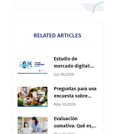
RELATED ARTICLES
Estudio de
mercado digital:
qué es, tipos y
Jun 06,2026
cómo hacerlo
Preguntas para una
encuesta sobre
hipotecas
May 30,2026
Evaluación
sumativa: Qué es,
usos y pasos para