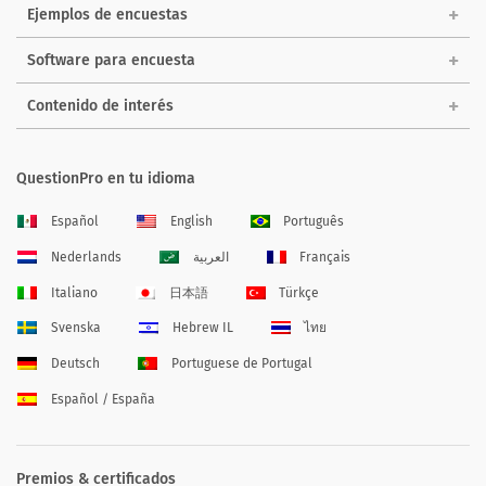
Ejemplos de encuestas
Software para encuesta
Contenido de interés
QuestionPro en tu idioma
Español
English
Português
Nederlands
العربية
Français
Italiano
日本語
Türkçe
Svenska
Hebrew IL
ไทย
Deutsch
Portuguese de Portugal
Español / España
Premios & certificados