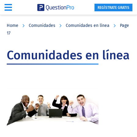
REGÍSTRATE GRATIS
Skip
Skip
Skip
to
to
to
Home
Comunidades
Comunidades en línea
Page
main
primary
footer
17
content
sidebar
Comunidades en línea