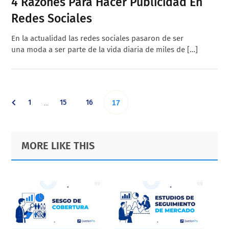
4 Razones Para Hacer Publicidad En
Redes Sociales
En la actualidad las redes sociales pasaron de ser
una moda a ser parte de la vida diaria de miles de […]
Interim
Go
Go
Go
1
15
16
Go
…
17
pages
omitted
to
to
to
to
Primary
Footer
MORE LIKE THIS
page
page
page
Sidebar
page