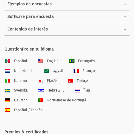
Ejemplos de encuestas
Software para encuesta
Contenido de interés
QuestionPro en tu idioma
Español
English
Português
Nederlands
العربية
Français
Italiano
日本語
Türkçe
Svenska
Hebrew IL
ไทย
Deutsch
Portuguese de Portugal
Español / España
Premios & certificados