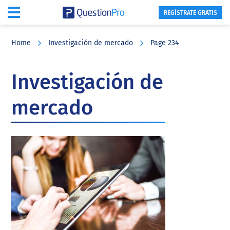
REGÍSTRATE GRATIS
Skip
Skip
Skip
to
to
to
Home
Investigación de mercado
Page 234
main
primary
footer
content
sidebar
Investigación de
mercado