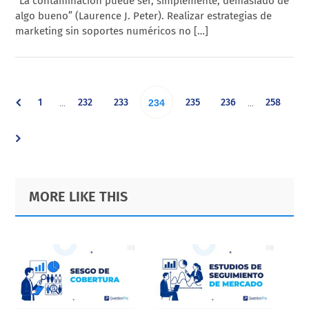
“La contaminación puede ser, simplemente, demasiado de
algo bueno” (Laurence J. Peter). Realizar estrategias de
marketing sin soportes numéricos no […]
Interim
Interim
Go
Go
Go
Go
Go
Go
1
232
233
Go
235
236
258
…
…
234
pages
pages
omitted
omitted
to
to
to
to
to
to
to
page
page
page
page
page
page
page
Primary
Footer
MORE LIKE THIS
Sidebar