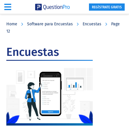
REGÍSTRATE GRATIS
Skip
Skip
Skip
to
to
to
Home
Software para Encuestas
Encuestas
Page
main
primary
footer
12
content
sidebar
Encuestas