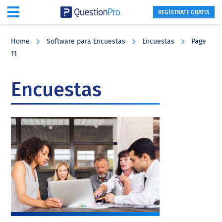
REGÍSTRATE GRATIS
Skip
Skip
Skip
to
to
to
Home
Software para Encuestas
Encuestas
Page
main
primary
footer
11
content
sidebar
Encuestas