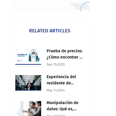
RELATED ARTICLES
Prueba de precios:
¿Cómo encontrar el
precio adecuado?
Sep 25,2025
Experiencia del
residente de
condominios: Cómo
May 11,2024
mejorarla
Manipulación de
datos: Qué es,
técnicas y