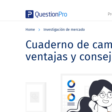
Pr
Skip
Skip
Skip
to
to
to
Home
Investigación de mercado
main
primary
footer
content
sidebar
Cuaderno de cam
ventajas y conse