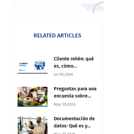
RELATED ARTICLES
Cliente rehén: qué
es, cómo
detectarlo y qué
Jul 05,2026
hacer al respecto
Preguntas para una
encuesta sobre
hipotecas
May 30,2026
Documentación de
datos: Qué es y
cómo realizarla