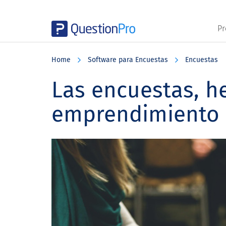
Pr
Skip
Skip
Skip
to
to
to
Home
Software para Encuestas
Encuestas
main
primary
footer
content
sidebar
Las encuestas, h
emprendimiento 