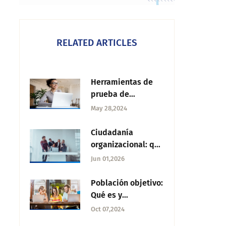
RELATED ARTICLES
Herramientas de
prueba de
concepto: Las
May 28,2024
mejores
alternativas
Ciudadanía
organizacional: qué
es, ejemplos y
Jun 01,2026
beneficios¿Qué es
la ciudadanía
Población objetivo:
organizacional?
Qué es y
estrategias para un
Oct 07,2024
enfoque efectivo