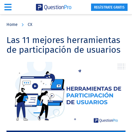
REGÍSTRATE GRATIS
Skip
Skip
Skip
to
to
to
Home
CX
main
primary
footer
content
sidebar
Las 11 mejores herramientas
de participación de usuarios