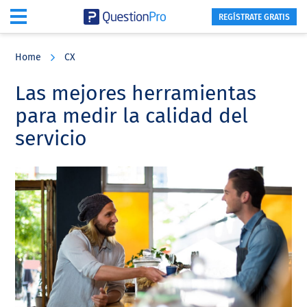
REGÍSTRATE GRATIS
Skip
Skip
Skip
to
to
to
Home
CX
main
primary
footer
content
sidebar
Las mejores herramientas
para medir la calidad del
servicio