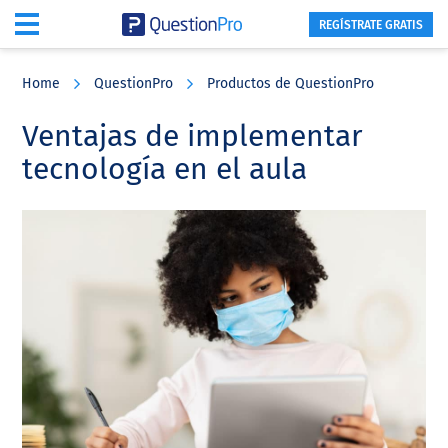
REGÍSTRATE GRATIS
Skip
Skip
Skip
to
to
to
Home
QuestionPro
Productos de QuestionPro
main
primary
footer
content
sidebar
Ventajas de implementar
tecnología en el aula