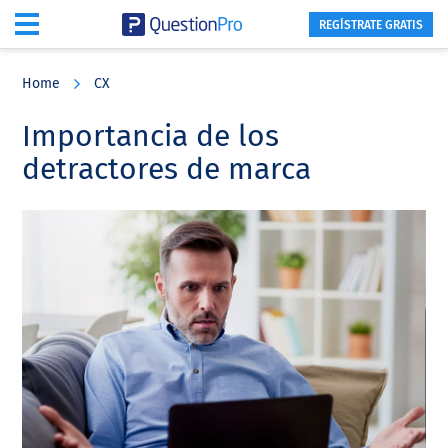
REGÍSTRATE GRATIS
Skip
Skip
Skip
to
to
to
Home
CX
main
primary
footer
content
sidebar
Importancia de los
detractores de marca