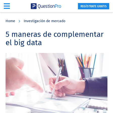
REGÍSTRATE GRATIS
Skip
Skip
Skip
to
to
to
Home
Investigación de mercado
main
primary
footer
content
sidebar
5 maneras de complementar
el big data