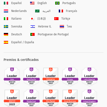
Español
English
Português
Nederlands
العربية
Français
Italiano
日本語
Türkçe
Svenska
Hebrew IL
ไทย
Deutsch
Portuguese de Portugal
Español / España
Premios & certificados