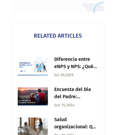
RELATED ARTICLES
Diferencia entre
eNPS y NPS: ¿Qué
miden y cuándo
Jul 30,2025
usarlos?
Encuesta del Día
del Padre:
Descubre los
Jun 15,2024
superpoderes y
secretos de los
Salud
papás mexicanos
organizacional: Qué
es y cómo