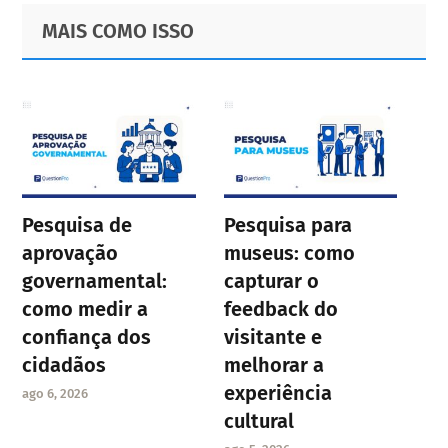
Primary
Footer
MAIS COMO ISSO
Sidebar
Pesquisa de
Pesquisa para
aprovação
museus: como
governamental:
capturar o
como medir a
feedback do
confiança dos
visitante e
cidadãos
melhorar a
experiência
ago 6, 2026
cultural