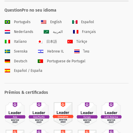
QuestionPro no seu idioma
Português
English
Español
Nederlands
العربية
Français
Italiano
日本語
Türkçe
Svenska
Hebrew IL
ไทย
Deutsch
Portuguese de Portugal
Español / España
Prêmios & certificados