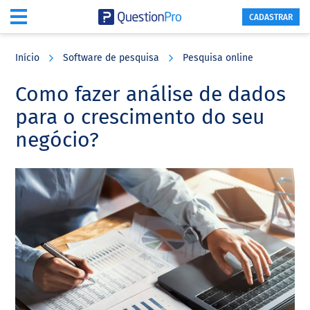
CADASTRAR
Skip
Skip
Skip
to
to
to
Início
Software de pesquisa
Pesquisa online
main
primary
footer
content
sidebar
Como fazer análise de dados
para o crescimento do seu
negócio?