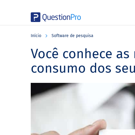
Skip
Skip
Skip
to
to
to
Início
Software de pesquisa
main
primary
footer
content
sidebar
Você conhece as
consumo dos seus