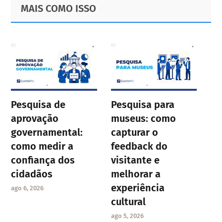
Primary
Footer
MAIS COMO ISSO
Sidebar
Pesquisa de
Pesquisa para
aprovação
museus: como
governamental:
capturar o
como medir a
feedback do
confiança dos
visitante e
cidadãos
melhorar a
experiência
ago 6, 2026
cultural
ago 5, 2026