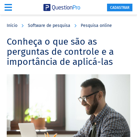
CADASTRAR
Skip
Skip
Skip
to
to
to
Início
Software de pesquisa
Pesquisa online
main
primary
footer
content
sidebar
Conheça o que são as
perguntas de controle e a
importância de aplicá-las