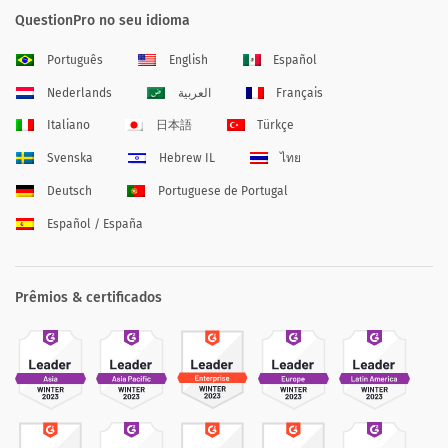
QuestionPro no seu idioma
Português
English
Español
Nederlands
العربية
Français
Italiano
日本語
Türkçe
Svenska
Hebrew IL
ไทย
Deutsch
Portuguese de Portugal
Español / España
Prêmios & certificados