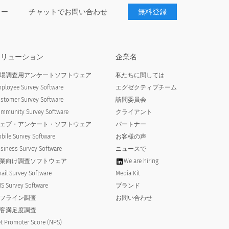
ター
チャットでお問い合わせ
無料登録
ソリューション
企業名
場調査用アンケートソフトウェア
私たちに関しては
ployee Survey Software
エグゼクティブチーム
stomer Survey Software
諮問委員会
mmunity Survey Software
クライアント
ェブ・アンケート・ソフトウェア
パートナー
bile Survey Software
お客様の声
siness Survey Software
ニュースで
業向け調査ソフトウェア
We are hiring
ail Survey Software
Media Kit
S Survey Software
ブランド
フライン調査
お問い合わせ
客満足度調査
t Promoter Score (NPS)