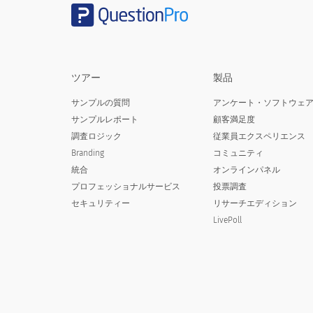
どこで（ストア）の広告を見たか聞いた
Where was the last place you saw o
ツアー
製品
新聞
サンプルの質問
アンケート・ソフトウェ
サンプルレポート
顧客満足度
マガジン
調査ロジック
従業員エクスペリエンス
テレビ
Branding
コミュニティ
統合
オンラインパネル
無線
プロフェッショナルサービス
投票調査
セキュリティー
リサーチエディション
他の
LivePoll
あなたが最も頻繁に耳を傾ける何ラジオ