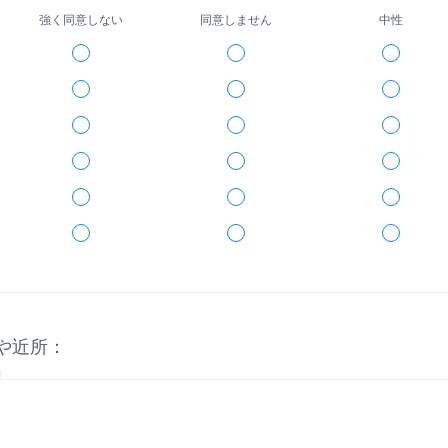
強く同意しない
同意しません
中性
や近所：