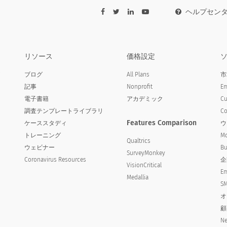
ヘルプセン
最後の場所でしたか？
r heard an ad for (Store)?
リソース
価格設定
ア
ブログ
All Plans
市
記事
Nonprofit
Em
電子書籍
アカデミック
Cu
調査テンプレートライブラリ
Co
Features Comparison
ケーススタディ
ウ
トレーニング
Mo
Qualtrics
ウェビナー
Bu
SurveyMonkey
Coronavirus Resources
企
VisionCritical
Em
Medallia
SM
オ
顧
局のですか？
Ne