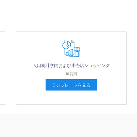
検索時に覚えてテレビやラジオの広告：
ンシューマー・レポート：
人口統計学的および小売店ショッピング
16 質問
テンプレートを見る
検索時に覚えて新聞や雑誌の広告：